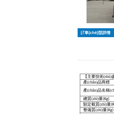
車(chē)型詳情
【主要技術(shù
產(chǎn)品商標
產(chǎn)品名稱(ch
總質(zhì)量
(Kg)
額定載質(zhì)量
(
整備質(zhì)量
(Kg)