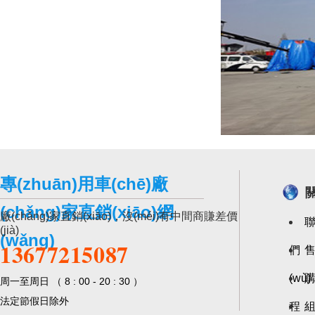
專(zhuān)用車(chē)廠
關
(chǎng)家直銷(xiāo)網
廠(chǎng)家直銷(xiāo)，沒(méi)有中間商賺差價
聯
(jià)
(wǎng)
13677215087
們
(wù)
購
周一至周日 （ 8 : 00 - 20 : 30 ）
法定節假日除外
程