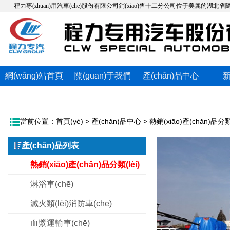
程力專(zhuān)用汽車(chē)股份有限公司銷(xiāo)售十二分公司位于美麗的湖北省隨州市，**便
網(wǎng)站首頁
關(guān)于我們
產(chǎn)品中心
(yè)
當前位置：
首頁(yè)
>
產(chǎn)品中心
>
熱銷(xiāo)產(chǎn)品分類(
產(chǎn)品列表
熱銷(xiāo)產(chǎn)品分類(lèi)
淋浴車(chē)
滅火類(lèi)消防車(chē)
血漿運輸車(chē)