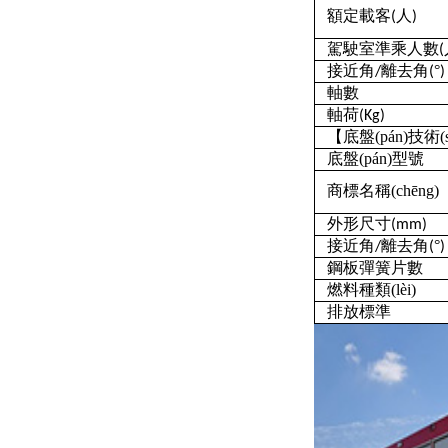
額定載客
人
(
)
駕駛室準乘人數
(
接近角
離去角
°
/
(
)
軸數
軸荷
(Kg)
【底盤(pán)技術(
底盤(pán)型號
商標名稱(chēng)
外形尺寸
(mm)
接近角
離去角
°
/
(
)
鋼板彈簧片數
燃料種類(lèi)
排放標準