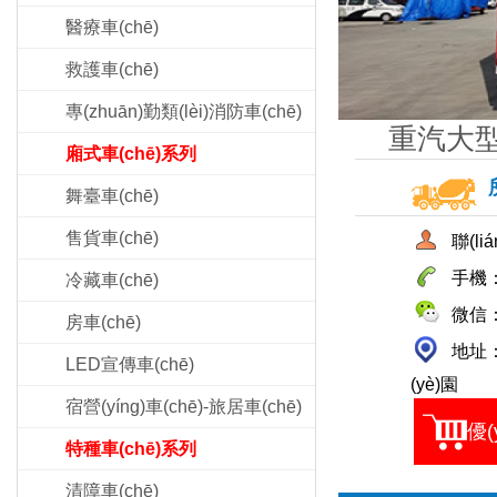
醫療車(chē)
救護車(chē)
專(zhuān)勤類(lèi)消防車(chē)
重汽大型
廂式車(chē)系列
舞臺車(chē)
售貨車(chē)
聯(li
手機：1
冷藏車(chē)
微信：1
房車(chē)
地址：
LED宣傳車(chē)
(yè)園
宿營(yíng)車(chē)-旅居車(chē)
優(
特種車(chē)系列
清障車(chē)