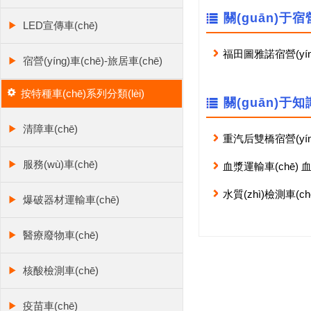
關(guān)于宿營
LED宣傳車(chē)
福田圖雅諾宿營(yíng
宿營(yíng)車(chē)-旅居車(chē)
按特種車(chē)系列分類(lèi)
關(guān)于
清障車(chē)
重汽后雙橋宿營(yín
服務(wù)車(chē)
血漿運輸車(chē) 
(chē)廠(chǎng)家全
水質(zhì)檢測車(ch
爆破器材運輸車(chē)
醫療廢物車(chē)
核酸檢測車(chē)
疫苗車(chē)