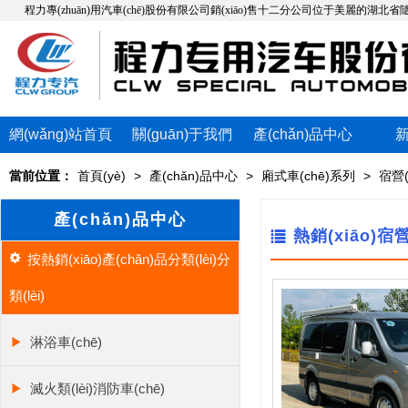
程力專(zhuān)用汽車(chē)股份有限公司銷(xiāo)售十二分公司位于美麗的湖北省隨州市，**
網(wǎng)站首頁
關(guān)于我們
產(chǎn)品中心
(yè)
當前位置：
首頁(yè)
>
產(chǎn)品中心
>
廂式車(chē)系列
>
宿營(
產(chǎn)品中心
熱銷(xiāo)宿營
按熱銷(xiāo)產(chǎn)品分類(lèi)分
類(lèi)
淋浴車(chē)
滅火類(lèi)消防車(chē)