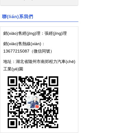
聯(lián)系我們
銷(xiāo)售經(jīng)理：張經(jīng)理
銷(xiāo)售熱線(xiàn)：
13677215087（微信同號）
地址：湖北省隨州市南郊程力汽車(chē)
工業(yè)園