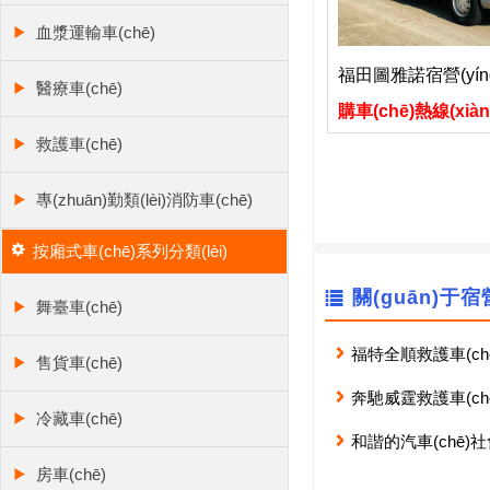
血漿運輸車(chē)
福田圖雅諾宿營(yíng
醫療車(chē)
購車(chē)熱線(xiàn)
救護車(chē)
專(zhuān)勤類(lèi)消防車(chē)
按廂式車(chē)系列分類(lèi)
關(guān)于宿營
舞臺車(chē)
福特全順救護車(ch
售貨車(chē)
(jià)格
奔馳威霆救護車(chē)
冷藏車(chē)
供一站式服務(wù)
和諧的汽車(chē)社會
房車(chē)
(yè)